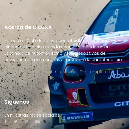
Acerca de C.O.D.A
Somos un Club deportivo constituido en 2009 con las
diferentes licencias exigidas por la Real Federación
Española de Automovilismo y los dispositivos de
cronometraje para organizar pruebas de caracter oficial.
Copyright ©
2026 All rights reserved | This template is
made with
by
Colorlib
Siguenos
En nuestras redes sociales